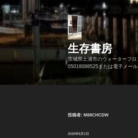
コ
ン
テ
ン
ツ
へ
生存書房
ス
キ
茨城県土浦市のウォーターフロ
ッ
05018088525または電子メール se
プ
投稿者:
M88CHCDW
投
2026年8月1日