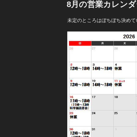
稿
8月の営業カレンダ
日:
未定のところはぼちぼち決めて