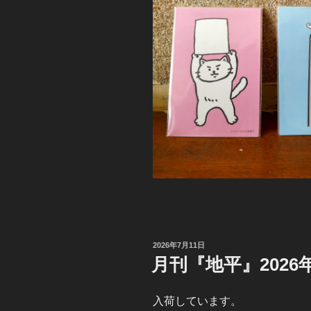
投
2026年7月11日
稿
月刊『地平』2026
日:
入荷しています。