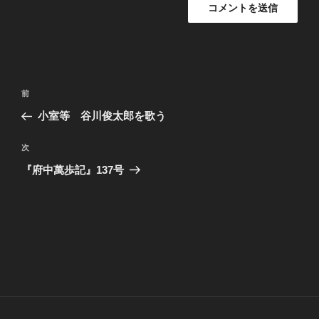
投
前
前
稿
の
小室等 谷川俊太郎を歌う
ナ
投
ビ
稿
次
次
ゲ
の
『府中萬歩記』137号
投
ー
稿
シ
ョ
ン