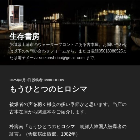
コ
ン
テ
ン
ツ
生存書房
へ
茨城県土浦市のウォーターフロントにある古本屋。お問い合わせ
ス
は以下のお問い合わせフォームから。または電話05018088525ま
キ
たは電子メール seizonshobo@gmail.com まで。
ッ
プ
投
2025年8月9日
投稿者:
M88CHCDW
稿
もうひとつのヒロシマ
日:
被爆者の声を聴く機会の多い季節かと思います。当店の
古本在庫から関連本をご紹介します。
朴壽南『もうひとつのヒロシマ 朝鮮人韓国人被爆者の
証言』（舎廊房出版部、1982年）