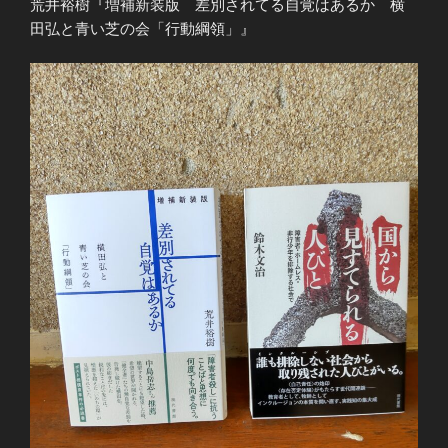
荒井裕樹『増補新装版 差別されてる自覚はあるか 横
田弘と青い芝の会「行動綱領」』