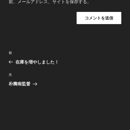
前、メールアドレス、サイトを保存する。
投
前
前
稿
の
在庫を増やしました！
ナ
投
ビ
稿
次
次
ゲ
の
朴壽南監督
投
ー
稿
シ
ョ
ン