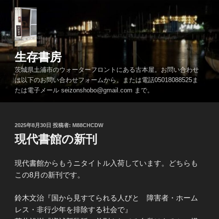
コ
ン
テ
ン
ツ
生存書房
へ
茨城県土浦市のウォーターフロントにある古本屋。お問い合わせ
ス
は以下のお問い合わせフォームから。または電話05018088525ま
キ
たは電子メール seizonshobo@gmail.com まで。
ッ
プ
投
2025年8月30日
投稿者:
M88CHCDW
稿
現代書館の新刊
日:
現代書館からもうニタイトル入荷しています。どちらも
この8月の新刊です。
鈴木文治『国から見すてられる人びと 障害者・ホーム
レス・非行少年を排除する社会で』