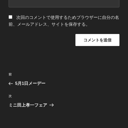
次回のコメントで使用するためブラウザーに自分の名
前、メールアドレス、サイトを保存する。
投
前
前
稿
の
5月1日メーデー
ナ
投
ビ
稿
次
次
ゲ
の
ミニ田上孝一フェア
投
ー
稿
シ
ョ