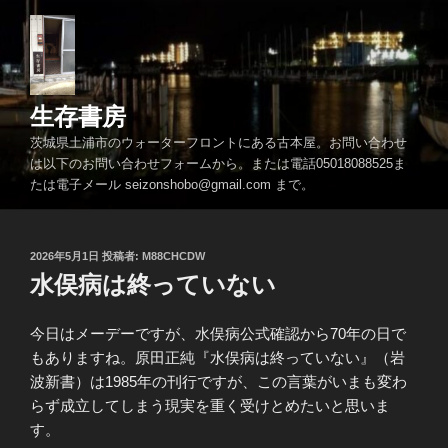
コ
ン
テ
ン
ツ
生存書房
へ
茨城県土浦市のウォーターフロントにある古本屋。お問い合わせ
ス
は以下のお問い合わせフォームから。または電話05018088525ま
キ
たは電子メール seizonshobo@gmail.com まで。
ッ
プ
投
2026年5月1日
投稿者:
M88CHCDW
稿
水俣病は終っていない
日:
今日はメーデーですが、水俣病公式確認から70年の日で
もありますね。原田正純『水俣病は終っていない』（岩
波新書）は1985年の刊行ですが、この言葉がいまも変わ
らず成立してしまう現実を重く受けとめたいと思いま
す。