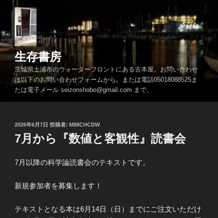
コ
ン
テ
ン
ツ
生存書房
へ
茨城県土浦市のウォーターフロントにある古本屋。お問い合わせ
ス
は以下のお問い合わせフォームから。または電話05018088525ま
キ
たは電子メール seizonshobo@gmail.com まで。
ッ
プ
投
2026年6月7日
投稿者:
M88CHCDW
稿
7月から『数値と客観性』読書会
日:
7月以降の科学論読書会のテキストです。
新規参加者を募集します！
テキストとなる本は6月14日（日）までにご注文いただけ