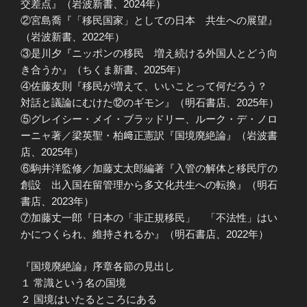
交差点』（岩波新書、2024年）
②宮島喬『「移民国家」としての日本 共生への展望』
（岩波新書、2022年）
③是川夕『ニッポンの移民 増え続ける外国人とどう向
き合うか』（ちくま新書、2025年）
④佐藤友則『移民が増えて、いいことって何だろう？
対話と議論にむけた⑫のギモン』（明石書店、2025年）
⑤グレイシー・メイ・ブラッドリー、ルーク・デ・ノロ
ーニャ著／梁英聖・柏﨑正憲訳『国境廃絶論』（岩波書
店、2025年）
⑥駒井洋監修／加藤丈太郎編著『入管の解体と移民庁の
創設 出入国在留管理から多文化共生への転換』（明石
書店、2023年）
⑦加藤丈一郎『日本の「非正規移民」 「不法性」はい
かにつくられ、維持されるか』（明石書店、2022年）
『国境廃絶論』序章各節の見出し
１ 常識という名の国境
２ 国境はいたるところにある