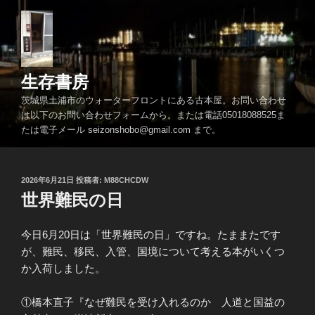
コ
ン
テ
ン
ツ
生存書房
へ
茨城県土浦市のウォーターフロントにある古本屋。お問い合わせ
ス
は以下のお問い合わせフォームから。または電話05018088525ま
キ
たは電子メール seizonshobo@gmail.com まで。
ッ
プ
投
2026年6月21日
投稿者:
M88CHCDW
稿
世界難民の日
日:
今日6月20日は「世界難民の日」ですね。たままたです
が、難民、移民、入管、国境について考える本がいくつ
か入荷しました。
①橋本直子『なぜ難民を受け入れるのか 人道と国益の