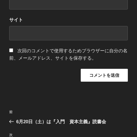
サイト
次回のコメントで使用するためブラウザーに自分の名
前、メールアドレス、サイトを保存する。
投
前
前
稿
の
6月20日（土）は『入門 資本主義』読書会
ナ
投
ビ
稿
次
次