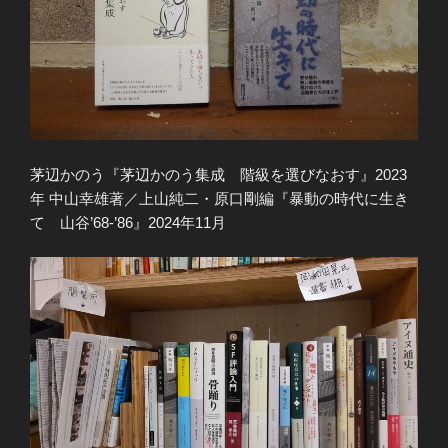
茅辺かのう『茅辺かのう集成 階級を選びなおす』2023
年 中山幸雄著／上山純二・原口剛編『暴動の時代に生き
て 山谷’68-’86』2024年11月