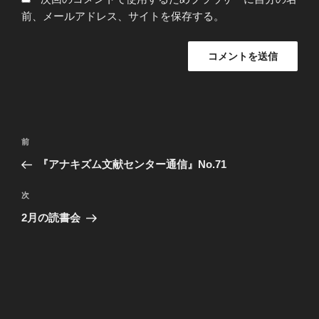
前、メールアドレス、サイトを保存する。
投
前
前
稿
の
『アナキズム文献センター通信』No.71
ナ
投
ビ
稿
次
次
ゲ
の
2月の読書会
投
ー
稿
シ
ョ
ン