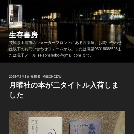
コ
ン
テ
ン
ツ
生存書房
へ
茨城県土浦市のウォーターフロントにある古本屋。お問い合わせ
ス
は以下のお問い合わせフォームから。または電話05018088525ま
キ
たは電子メール seizonshobo@gmail.com まで。
ッ
プ
投
2025年2月1日
投稿者:
M88CHCDW
稿
月曜社の本が二タイトル入荷しま
日:
した