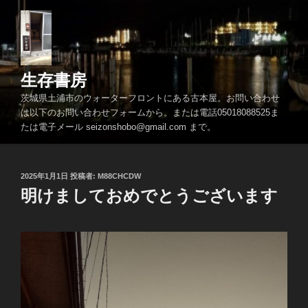
コ
ン
テ
ン
ツ
生存書房
へ
茨城県土浦市のウォーターフロントにある古本屋。お問い合わせ
ス
は以下のお問い合わせフォームから。または電話05018088525ま
キ
たは電子メール seizonshobo@gmail.com まで。
ッ
プ
投
2025年1月1日
投稿者:
M88CHCDW
稿
明けましておめでとうございます
日: