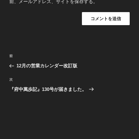
前、メールアドレス、サイトを保存する。
投
前
前
稿
の
12月の営業カレンダー改訂版
ナ
投
ビ
稿
次
次
ゲ
の
『府中萬歩記』130号が届きました。
投
ー
稿
シ
ョ
ン