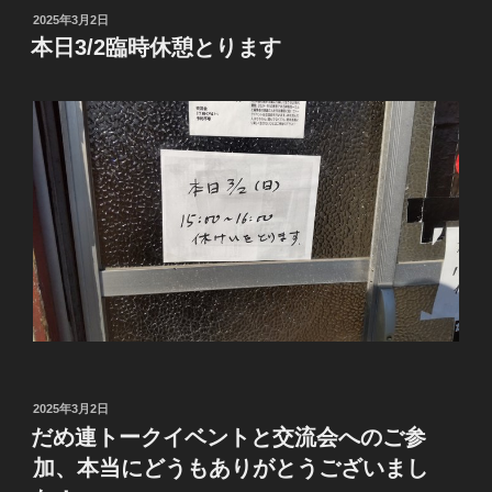
投
2025年3月2日
稿
本日3/2臨時休憩とります
日:
投
2025年3月2日
稿
だめ連トークイベントと交流会へのご参
日:
加、本当にどうもありがとうございまし