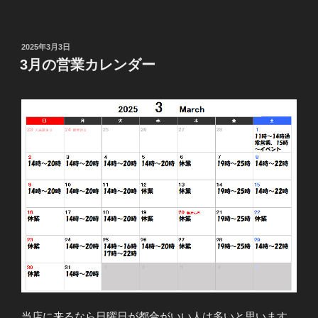
投
2025年3月3日
稿
3月の営業カレンダー
日:
当店に来るなら日曜日が都合がいい人は多いと思います