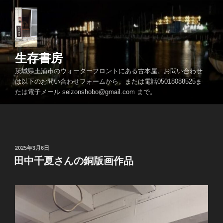
コ
ン
テ
ン
ツ
生存書房
へ
茨城県土浦市のウォーターフロントにある古本屋。お問い合わせ
ス
は以下のお問い合わせフォームから。または電話05018088525ま
キ
たは電子メール seizonshobo@gmail.com まで。
ッ
プ
投
2025年3月6日
稿
田中千夏さんの銅版画作品
日: