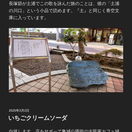
長塚節が土浦でこの歌を詠んだ旅のことは、彼の「土浦
の川口」という小品で読めます。『土』と同じく青空文
庫に入っています。
投
2025年3月2日
稿
いちごクリームソーダ
日:
白状します。店をサボって亀城公園前の古民家カフェ城