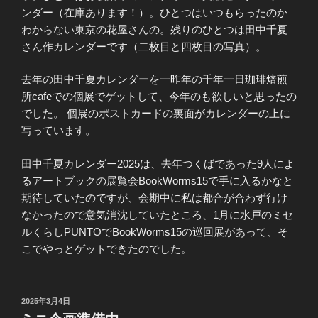
ンダー（在庫あります！）。ひとつはいつもらったのか
わからない東京の花屋さんの。残りのひとつは田中千夏
さん作カレンダーです（二枚目と四枚目の写真）。
去年の田中千夏カレンダーを一昨年の千年一日珈琲焙煎
所cafeでの個展でゲットして、今年のも欲しいと思ったの
でした。 個展のポストカードの裏面がカレンダーの上に
写っています。
田中千夏カレンダー2025は、去年つくばであった9人によ
るアートブックの展覧会BookWorms15で手に入るかなと
期待していたのですが、会期中に私は都合が合わず行け
なかったので意気消沈していたところ、1月に水戸のミセ
ルくらしPUNTOでBookWorms15の巡回展があって、そ
こでやっとゲットできたのでした。
投
2025年3月4日
稿