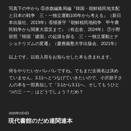
写真下の中から ⑤赤旗編集局編『韓国・朝鮮植民地支配
と日本の戦争 三・一独立運動100年から考える』（新日
本出版社、2019年）⑥愼蒼宇『朝鮮植民地戦争 甲午農
民戦争から関東大震災まで』（有志舎、2024年） ⑦小野
容照『韓国「建国」の起源を探る 三・一独立運動とナ
ショナリズムの変遷』（慶應義塾大学出版会、2021年）
以上です。以前入荷をお知らせした本も含まれます。
何をやりたいかバレバレですね。でもまだ企画名は決め
ていません。3.11へとつなげていきたいので、小沢節子さ
んの本を一部真似して「3.1から3.11へ、そしてもうひと
つの三・一」はどうでしょう？だめ？
投
2025年3月4日
稿
現代書館のだめ連関連本
日: