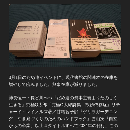
3月1日のだめ連イベントに、現代書館の関連本の在庫を
増やして臨みました。無事在庫が減りました。
神長恒一・長谷川ぺぺ『だめ連の資本主義よりたのしく
生きる』究極Q太郎『究極Q太郎詩集 散歩依存症』リチ
ャード・レイノルズ著／甘糟智子訳『ゲリラガーデニン
グ なき庭づくりのためのハンドブック』勝山実『自立
からの卒業』以上４タイトルすべて2024年の刊行。この