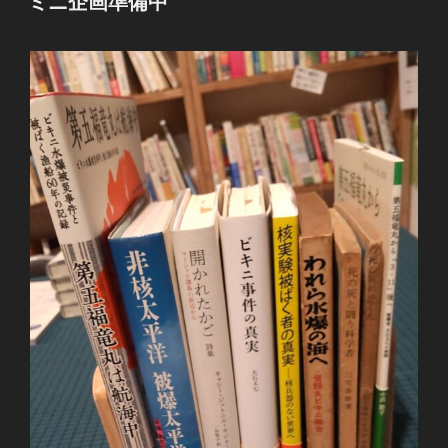
ミニ企画準備中
日: