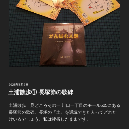
投
2025年3月2日
稿
土浦散歩① 長塚節の歌碑
日:
土浦散歩 見どころその一 川口一丁目のモール505にある
長塚節の歌碑。長塚の『土』を通読できた人ってどれだ
けいるでしょう。私は挫折したままです。