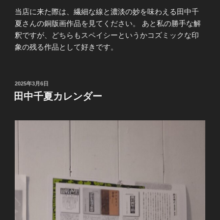
当店に来た際は、繊細な線と濃淡の妙を味わえる田中千
夏さんの銅版画作品を見てください。 あと私の勝手な解
釈ですが、どちらもスペイシーというかコズミックな印
象の残る作品として好きです。
投
2025年3月6日
稿
田中千夏カレンダー
日: