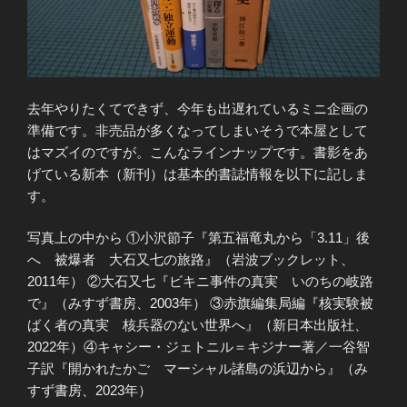
去年やりたくてできず、今年も出遅れているミニ企画の
準備です。非売品が多くなってしまいそうで本屋として
はマズイのですが。こんなラインナップです。書影をあ
げている新本（新刊）は基本的書誌情報を以下に記しま
す。
写真上の中から ①小沢節子『第五福竜丸から「3.11」後
へ 被爆者 大石又七の旅路』（岩波ブックレット、
2011年） ②大石又七『ビキニ事件の真実 いのちの岐路
で』（みすず書房、2003年） ③赤旗編集局編『核実験被
ばく者の真実 核兵器のない世界へ』（新日本出版社、
2022年）④キャシー・ジェトニル＝キジナー著／一谷智
子訳『開かれたかご マーシャル諸島の浜辺から』（み
すず書房、2023年）