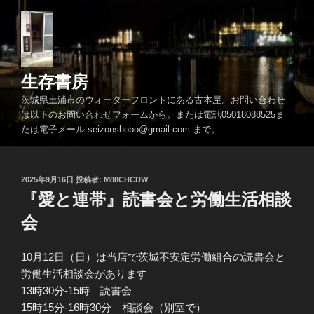
コ
ン
テ
ン
ツ
生存書房
へ
茨城県土浦市のウォーターフロントにある古本屋。お問い合わせ
ス
は以下のお問い合わせフォームから。または電話05018088525ま
キ
たは電子メール seizonshobo@gmail.com まで。
ッ
プ
投
2025年9月16日
投稿者:
M88CHCDW
稿
『愛と連帯』読書会と労働生活相談
日:
会
10月12日（日）は当店で茨城不安定労働組合の読書会と
労働生活相談会があります
13時30分-15時 読書会
15時15分-16時30分 相談会（別室で）