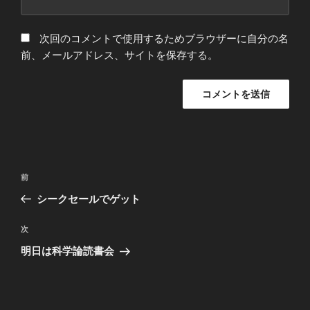
次回のコメントで使用するためブラウザーに自分の名
前、メールアドレス、サイトを保存する。
投
前
前
稿
の
シークセールでゲット
ナ
投
ビ
稿
次
次
ゲ
の
明日は科学論読書会
投
ー
稿
シ
ョ