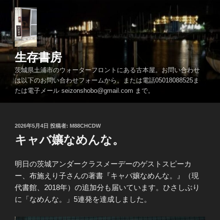
コ
ン
テ
ン
ツ
生存書房
へ
茨城県土浦市のウォーターフロントにある古本屋。お問い合わせ
ス
は以下のお問い合わせフォームから。または電話05018088525ま
キ
たは電子メール seizonshobo@gmail.com まで。
ッ
プ
投
2026年5月4日
投稿者:
M88CHCDW
稿
キャバ孃なめんな。
日:
明日の茨城アンダークラスメーデーのゲストスピーカ
ー、布施えり子さんの著書『キャバ孃なめんな。』（現
代書館、2018年）の追加分も届いています。ひさしぶり
に「なめんな。」5連発を達成しました。