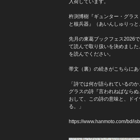
入荷しています。
杵渕博樹『ギュンター・グラス
と核兵器』（あいんしゅりっと、
先月の東葛ブックフェス2026
て読んで取り扱いを決めました
を読んでください。
帯文（裏）の続きがこちらにあ
「詩では何が語られているのか
グラスの詩『言われねばならぬ
おして、この詩の意味と、ドイ
る。」
https://www.hanmoto.com/bd/i