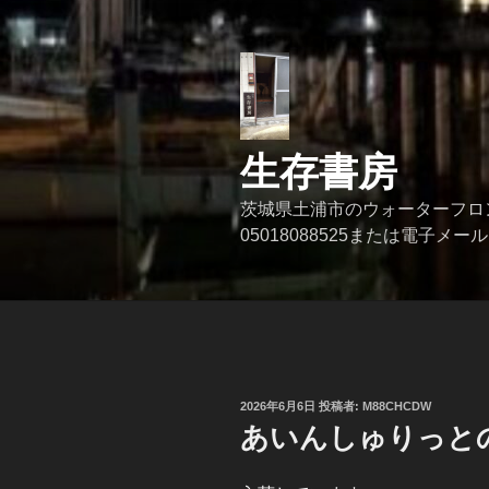
コ
ン
テ
ン
ツ
へ
生存書房
ス
キ
茨城県土浦市のウォーターフロ
ッ
05018088525または電子メール se
プ
投
2026年6月6日
投稿者:
M88CHCDW
稿
あいんしゅりっと
日: