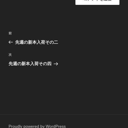
投
前
前
稿
の
先週の新本入荷その二
ナ
投
ビ
稿
次
次
ゲ
の
先週の新本入荷その四
投
ー
稿
シ
ョ
ン
Proudly powered by WordPress