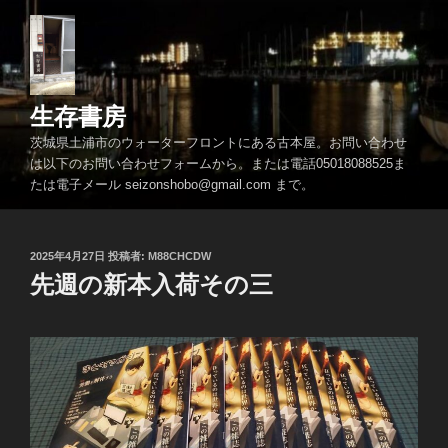
コ
ン
テ
ン
ツ
生存書房
へ
茨城県土浦市のウォーターフロントにある古本屋。お問い合わせ
ス
は以下のお問い合わせフォームから。または電話05018088525ま
キ
たは電子メール seizonshobo@gmail.com まで。
ッ
プ
投
2025年4月27日
投稿者:
M88CHCDW
稿
先週の新本入荷その三
日: