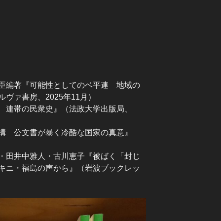
臣編著『可能性としてのベ平連 地域の
ヴァ書房、2025年11月）
 連帯の民衆史』（法政大学出版局、
構 公文書が暴く冷酷な国家の真意』
）
・田井中雅人・古川恵子『被ばく「封じ
キニ・福島の声から』（岩波ブックレッ