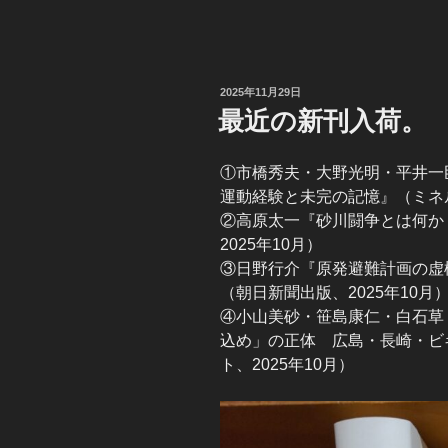
投
2025年11月29日
稿
最近の新刊入荷。
日:
①市橋秀夫・大野光明・平井一
運動経験と未完の記憶』（ミネル
②高原太一『砂川闘争とは何か
2025年10月）
③日野行介『原発避難計画の虚
（朝日新聞出版、2025年10月
④小山美砂・笹島康仁・白石草
込め」の正体 広島・長崎・ビ
ト、2025年10月）