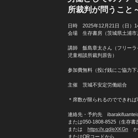
所裁判が問うこと
日時 2025年12月21日（日）1
会場 生存書房（茨城県土浦市川口2-2-1
講師 飯島章太さん（フリーラ
児童相談所裁判原告）
参加費無料（投げ銭にご協力下
主催 茨城不安定労働組合
＊席数が限られるのでできれば
連絡先・予約先 ibarakifuant
または050-1808-8525（生存
または
https://x.gd/eXKGn
か
またはQRコードから