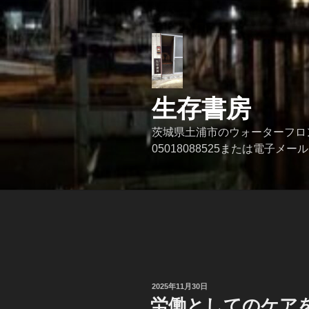
コ
ン
テ
ン
ツ
へ
生存書房
ス
キ
茨城県土浦市のウォーターフロ
ッ
05018088525または電子メール se
プ
投
2025年11月30日
稿
労働としてのケア
日: